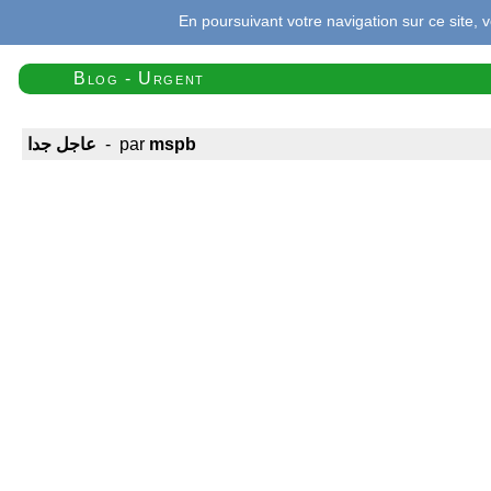
En poursuivant votre navigation sur ce site, 
Blog - Urgent
mspb
- par
عاجل جدا